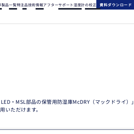
準
製品一覧
特注品
技術情報
アフターサポート
湿度計の校正
資料ダウンロード
LED・MSL部品の保管用防湿庫McDRY（マックドライ
用いただけます。