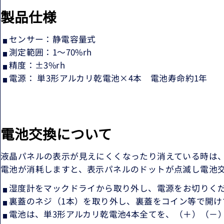
製品仕様
センサー：静電容量式
測定範囲：1〜70%rh
精度：±3%rh
電源： 単3形アルカリ乾電池×4本 電池寿命約1年
電池交換について
液晶パネルの表示が見えにくくなったり消えている時は
電池が消耗しますと、表示パネルのドットが点滅し電池
湿度計をマックドライから取り外し、電源をお切りく
裏蓋のネジ（1本）を取り外し、裏蓋をコイン等で開け
電池は、単3形アルカリ乾電池4本全てを、（＋）（－