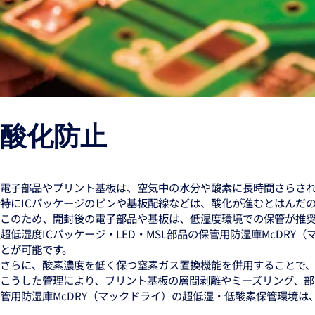
酸化防止
電子部品やプリント基板は、空気中の水分や酸素に長時間さらさ
特にICパッケージのピンや基板配線などは、酸化が進むとはんだ
このため、開封後の電子部品や基板は、低湿度環境での保管が推
超低湿度ICパッケージ・LED・MSL部品の保管用防湿庫McDR
とが可能です。
さらに、酸素濃度を低く保つ窒素ガス置換機能を併用することで
こうした管理により、プリント基板の層間剥離やミーズリング、部品
管用防湿庫McDRY（マックドライ）の超低湿・低酸素保管環境