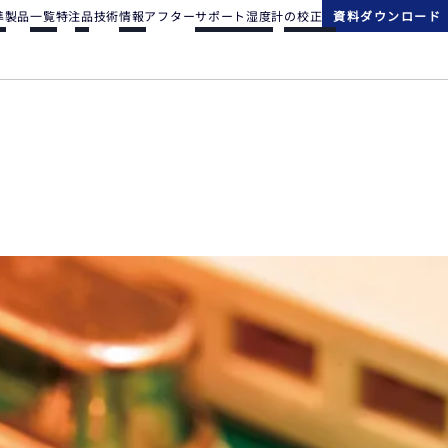
準
製品一覧
特注品
技術情報
アフターサポート
湿度計の校正
資料ダウンロード