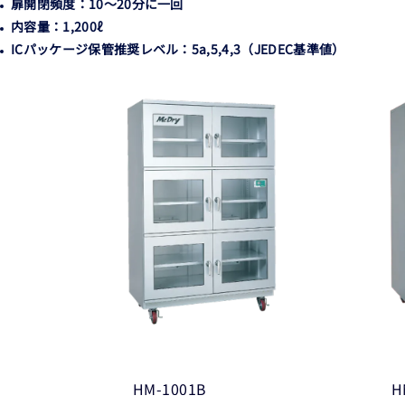
扉開閉頻度：10～20分に一回
内容量：1,200ℓ
ICパッケージ保管推奨レベル：5a,5,4,3（JEDEC基準値）
HM-1001B
H