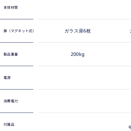
本体材質
ガラス扉6枚
扉（マグネット式）
200kg
製品重量
電源
消費電力
付属品