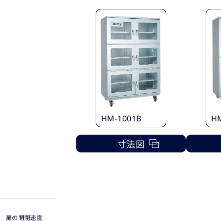
HM-1001B
H
寸法図
扉の開閉速度