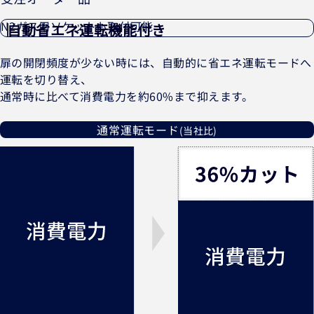
N2ガス用ソケットも取付可能
自動省エネ運転機能付き
扉の開閉頻度が少ない時には、自動的に省エネ運転モードへ
運転を切り替え、
通常時に比べて消費電力を約60%まで抑えます。
通常運転モード
(当社比)