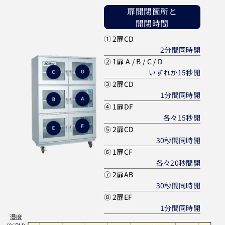
扉開閉箇所と
開閉時間
① 2扉CD
2分間同時開
② 1扉 A / B / C / D
いずれか15秒開
③ 2扉CD
1分間同時開
④ 1扉DF
各々15秒開
⑤ 2扉CD
30秒間同時開
⑥ 1扉CF
各々20秒間開
⑦ 2扉AB
30秒間同時開
⑧ 2扉EF
1分間同時開